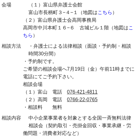
会場
（１）富山県弁護士会館
富山市長柄町３−４−１（地図は
こちら
）
（２）富山県弁護士会高岡事務局
高岡市中川本町１６−６ 古城ビル１階（地図は
こ
ちら
）
相談方法
・弁護士による法律相談（面談・予約制・相談
時間30分間）
・予約制です。
ご希望の相談会場へ7月19日（金）午前11時までに
電話にてご予約下さい。
相談会場
（１）富山 電話
076-421-4811
（２）高岡 電話
0766-22-0765
・相談料 無料
相談内容
中小企業事業者を対象とする全国一斉無料法律
相談会（契約取引・売掛金回収・事業承継・労
働問題・消費者対応など）