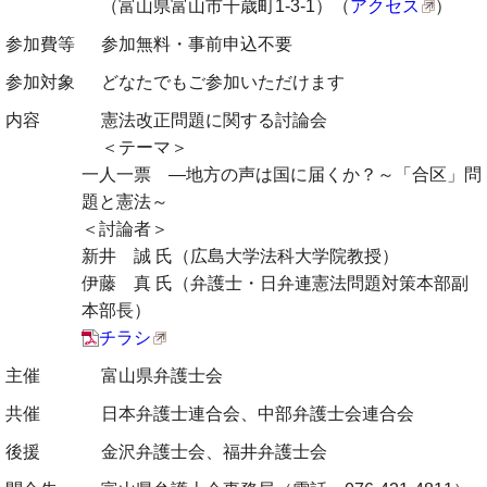
（富山県富山市千歳町1-3-1）（
アクセス
）
参加費等
参加無料・事前申込不要
参加対象
どなたでもご参加いただけます
内容
憲法改正問題に関する討論会
＜テーマ＞
一人一票 ―地方の声は国に届くか？～「合区」問
題と憲法～
＜討論者＞
新井 誠 氏（広島大学法科大学院教授）
伊藤 真 氏（弁護士・日弁連憲法問題対策本部副
本部長）
チラシ
主催
富山県弁護士会
共催
日本弁護士連合会、中部弁護士会連合会
後援
金沢弁護士会、福井弁護士会