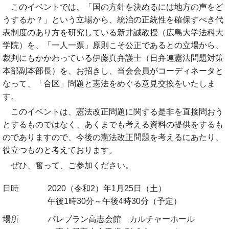
このイベントでは、「国の方針を決めるには地方の声をど
うするか？」という立場から、統治の正統性を確保すべき代
表制度のあり方を研究している新井誠教授（広島大学法科大
学院）を、「一人一票」原則こそ公正であるとの立場から、
裁判にもかかわっている伊藤真弁護士（日弁連憲法問題対策
本部副本部長）を、お招きし、当会会員がコーディネータと
なって、「合区」問題と憲法をめぐる意見交換をいたしま
す。
このイベントは、憲法改正問題に関する是非を直接問おう
とするものではなく、あくまでも考える資料の提供をするも
のでありますので、今後の憲法改正問題を考えるにあたり、
役立つものと考えております。
ぜひ、奮って、ご参加ください。
日時
2020（令和2）年1月25日（土）
午後1時30分～午後4時30分（予定）
場所
パレブラン高志会館 カルチャーホール