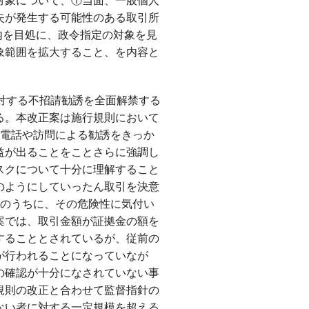
対象について、①当面、一般個人
失が発生する可能性のある取引所
内を目処に、政令指定の対象を見
象範囲を拡大すること、を内容と
対する不招請勧誘を全面解禁する
る。本改正案は施行規則において
、電話や訪問による勧誘をきっか
益が出ることをことさらに強調し
スクについて十分に理解すること
のようにしていったん取引を決意
間のうちに、その危険性に気付い
案では、取引金額が証拠金の額を
することとされているが、従前の
が行われることになっていなが
の確認が十分になされていない事
規則の改正と合わせて監督指針の
ない者に対する一定規模を超える