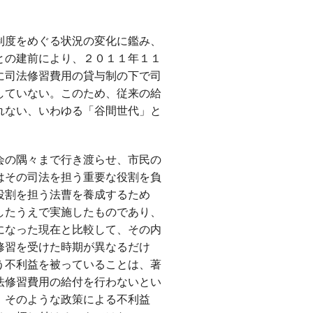
制度をめぐる状況の変化に鑑み、
との建前により、２０１１年１１
に司法修習費用の貸与制の下で司
していない。このため、従来の給
れない、いわゆる「谷間世代」と
会の隅々まで行き渡らせ、市民の
はその司法を担う重要な役割を負
役割を担う法曹を養成するため
したうえで実施したものであり、
になった現在と比較して、その内
修習を受けた時期が異なるだけ
う不利益を被っていることは、著
法修習費用の給付を行わないとい
、そのような政策による不利益