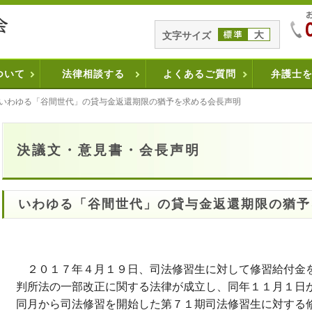
文字サイズ
ついて
法律相談する
よくあるご質問
弁護士
いわゆる「谷間世代」の貸与金返還期限の猶予を求める会長声明
決議文・意見書・会長声明
いわゆる「谷間世代」の貸与金返還期限の猶予
２０１７年４月１９日、司法修習生に対して修習給付金
判所法の一部改正に関する法律が成立し、同年１１月１日
同月から司法修習を開始した第７１期司法修習生に対する