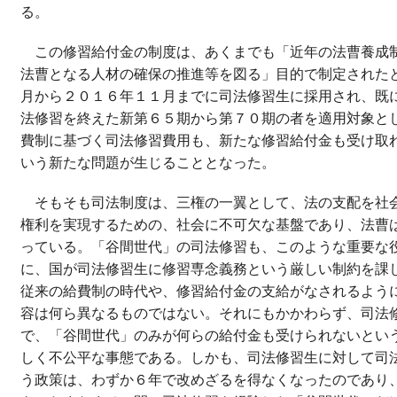
る。
この修習給付金の制度は、あくまでも「近年の法曹養成
法曹となる人材の確保の推進等を図る」目的で制定された
月から２０１６年１１月までに司法修習生に採用され、既
法修習を終えた新第６５期から第７０期の者を適用対象と
費制に基づく司法修習費用も、新たな修習給付金も受け取
いう新たな問題が生じることとなった。
そもそも司法制度は、三権の一翼として、法の支配を社
権利を実現するための、社会に不可欠な基盤であり、法曹
っている。「谷間世代」の司法修習も、このような重要な
に、国が司法修習生に修習専念義務という厳しい制約を課
従来の給費制の時代や、修習給付金の支給がなされるよう
容は何ら異なるものではない。それにもかかわらず、司法
で、「谷間世代」のみが何らの給付金も受けられないとい
しく不公平な事態である。しかも、司法修習生に対して司
う政策は、わずか６年で改めざるを得なくなったのであり