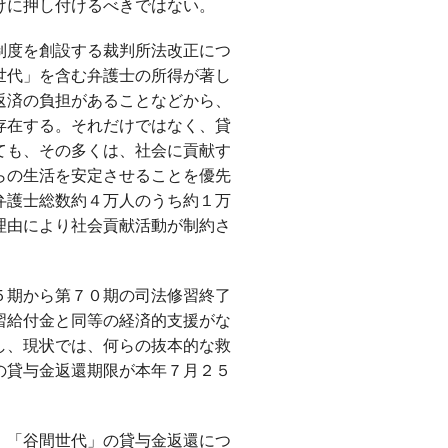
けに押し付けるべきではない。
制度を創設する裁判所法改正につ
世代」を含む弁護士の所得が著し
返済の負担があることなどから、
存在する。それだけではなく、貸
ても、その多くは、社会に貢献す
らの生活を安定させることを優先
弁護士総数約４万人のうち約１万
理由により社会貢献活動が制約さ
５期から第７０期の司法修習終了
習給付金と同等の経済的支援がな
し、現状では、何らの抜本的な救
の貸与金返還期限が本年７月２５
、「谷間世代」の貸与金返還につ