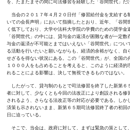
を、たまたまその間に司法修習を経験した「谷間世代」だ
当会の２０１７年４月２０日付「修習給付金を支給する
いての会長声明」において指摘したとおり、近年、「谷間
く低下しており、大学や法科大学院の学費のための奨学金
「谷間世代」の中には、貸与金の返済が困難な者が一定数
与金の返済が不可能とまではいえない「谷間世代」につい
る活動を行いたいと願いながらも、経済的余裕がなく、自
せざるを得ない状況にある。この「谷間世代」が、全国の
１０００人をも占めることを考えると、このように経済的
れることによる影響は、決して無視できるものではない。
したがって、貸与制のもとで司法修習を終了した新第６
者に対して、少なくとも今回の法改正により創設される修
されるよう、さらなる法改正等の対応が必要である。しか
済策も示されないまま、新第６５期司法修習終了者の初回
日に迫っている。
そこで、当会は、政府に対して、まずは緊急の策として