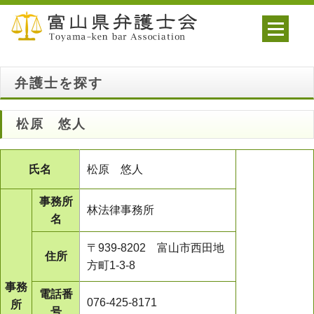
弁護士を探す
松原 悠人
氏名
松原 悠人
事務所
林法律事務所
名
〒939-8202 富山市西田地
住所
方町1-3-8
事務
電話番
076-425-8171
所
号