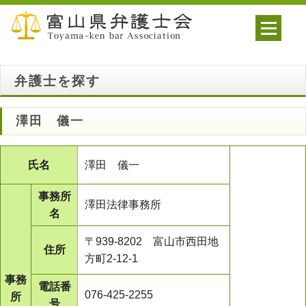
弁護士を探す
澤田 儀一
氏名
澤田 儀一
事務所
澤田法律事務所
名
〒939-8202 富山市西田地
住所
方町2-12-1
事務
電話番
076-425-2255
所
号