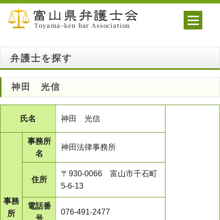
弁護士を探す
神田 光信
氏名
神田 光信
事務所
神田法律事務所
名
〒930-0066 富山市千石町
住所
5-6-13
事務
電話番
076-491-2477
所
号