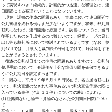
って実現すべき「継続的、計画的かつ迅速」な審理とは、連
日開廷による審理ということになっています。
現在、調書の作成の問題もあり、実務において連日開廷で
公判審理を終わる例はまだ少ないようですが、将来、裁判員
裁判になれば、連日開廷は必至です。調書については、当日
印字したものを作成するのは難しいので、録音テープの貸し
出し等も裁判所において検討されているようです（なお、規
則47Ⅱでは、弁護人も裁判長の許可を受けて、録音等をする
ことができるとされています）。
後述の公判期日までの準備の問題もありますので、公判前
整理手続において、弁護側が十分な準備期間を確保できるよ
うに公判期日を設定すべきです。
２ 因みに、平成１９年５月１５日現在で、名古屋地裁にお
いて、判決言渡のなされた事件あるいは判決宣告予定の既に
入っている事件（合計１１件）についての統計によれば、
(1) 証拠調ないし論告・弁論のなされた公判期日回数につい
て
平均：３．０４回、 最小：１回、 最多：１０回