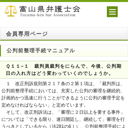
会員専用ページ
公判前整理手続マニュアル
Ｑ１１−１ 裁判員裁判をにらんで、今後、公判期
日の入れ方はどう変わっていくのでしょうか。
１ 改正刑訴規則第２１７条の２第１項は、「裁判所は、
公判前整理手続においては、充実した公判の審理を継続的、
計画的かつ迅速に行うことができるように公判の審理予定を
定めなければならない」と定めています。
そして、改正刑訴法は、「審理に２日以上を要する事件」
については「できる限り、連日開廷し、継続して」審理を行
うべきとしているから（法281の6Ⅰ）、公判前整理手続によ