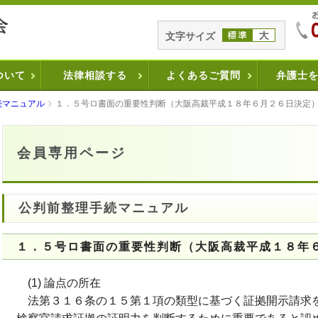
文字サイズ
ついて
法律相談する
よくあるご質問
弁護士
続マニュアル
１．５号ロ書面の重要性判断（大阪高裁平成１８年６月２６日決定
会員専用ページ
公判前整理手続マニュアル
１．５号ロ書面の重要性判断（大阪高裁平成１８年
(1) 論点の所在
法第３１６条の１５第１項の類型に基づく証拠開示請求