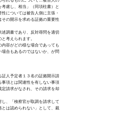
められるものについて…被告人の
を考慮し、相当」（同項柱書）と
要性については被告人側に主張・
はその開示を求める証拠の重要性
供述調書であり、反対尋問を適切
のと考えられます。
の内容がどの様な場合であっても
い場合もあるのではないか、が問
る証人予定者１３名の証拠開示請
る事項とは関連性を有しない事項
裁定請求がなされ、その請求を却
対し、「検察官が取調を請求して
拠とは認められない」として、裁