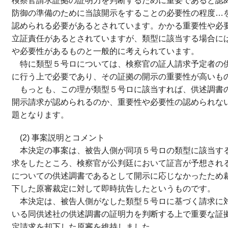
検察官請求証拠の証明力を判断するために重要であると認
防御の準備のために当該開示をすることの必要性の程度…
認められる必要があるとされています。かかる重要性や必
立証責任があるとされていますが、類型に該当する場合に
や必要性があるものと一般的に考えられています。
特に類型５号ロについては、検察官の証人請求予定者の
に行う上で必要であり、その証拠の開示の重要性が高いも
もっとも、この理が類型５号ロに該当すれば、供述調書
開示請求が認められるのか、重要性や必要性の認められな
題となります。
(2) 事案説明とコメント
本決定の事案は、被告人側が同項５号ロの類型に該当す
求をしたところ、検察官が公判廷において証言が予想され
についての供述調書であるとして開示に応じなかったため
下した原審裁定に対して即時抗告したというものです。
本決定は、被告人側がなした類型５号ロに基づく請求に
いる同供述社の供述調書の証明力を判断する上で重要な証
定請求を却下した原審を維持しました。