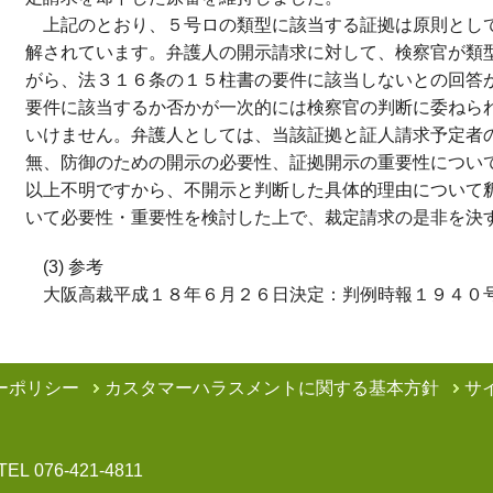
上記のとおり、５号ロの類型に該当する証拠は原則とし
解されています。弁護人の開示請求に対して、検察官が類
がら、法３１６条の１５柱書の要件に該当しないとの回答
要件に該当するか否かが一次的には検察官の判断に委ねら
いけません。弁護人としては、当該証拠と証人請求予定者
無、防御のための開示の必要性、証拠開示の重要性につい
以上不明ですから、不開示と判断した具体的理由について
いて必要性・重要性を検討した上で、裁定請求の是非を決
(3) 参考
大阪高裁平成１８年６月２６日決定：判例時報１９４０
ーポリシー
カスタマーハラスメントに関する基本方針
サ
TEL
076-421-4811